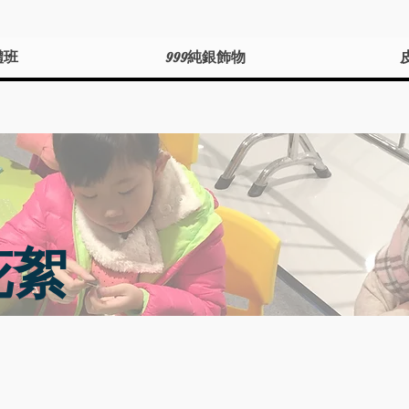
體班
999純銀飾物
花絮