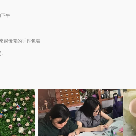
的下午
友來趟優閒的手作包場
.