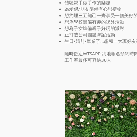
體驗親手做手作的樂趣
為愛侶/朋友準備有心思禮物
想約埋三五知己一齊享受一個美好
想為學校籌備有趣的課外活動
想為子女準備親子好玩的派對
正打造公司團體聯誼活動
生日/婚前/畢業了…想和一大班好
​隨時歡迎WTSAPP 我地報名預約時間
​工作室最多可容納30人